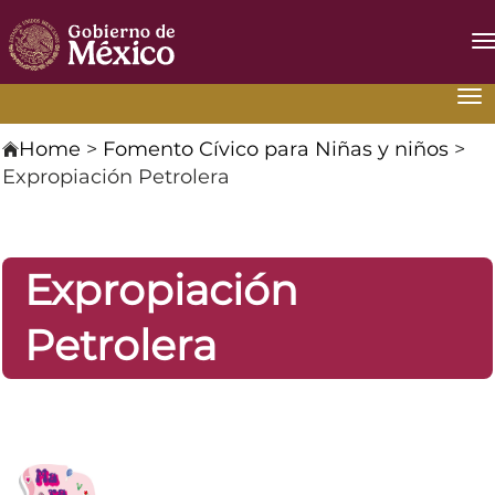
I
d
N
Fomento
Na
Cívico
Home
>
Fomento Cívico para Niñas y niños
>
Expropiación Petrolera
Expropiación
Petrolera